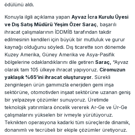
ödülünü aldı.
Konuyla ilgili açıklama yapan
Ayvaz İcra Kurulu Üyesi
ve Dış Satış Müdürü Yeşim Özer Saraç
, başarılı
ihracat çalışmalarının İDDMİB tarafından takdir
edilmesinin kendileri için büyük bir mutluluk ve gurur
kaynağı olduğunu söyledi. Dış ticarette son dönemde
Kuzey Amerika, Güney Amerika ve Asya-Pasifik
bölgelerine odaklandıklarını dile getiren
Saraç,
“Ayvaz
olarak tam 105 ülkeye ihracat yapıyoruz.
Ciromuzun
yaklaşık %65’ini ihracat oluşturuyor
. Sürekli
zenginleşen ürün gamımızla enerjiden gemi inşa
sektörüne, otomotivden inşaat sektörüne uzanan geniş
bir yelpazeye çözümler sunuyoruz. Üretimde
teknolojik yatırımlara öncelik vererek Ar-Ge ve Ür-Ge
çalışmalarını yükselen bir ivmeyle yürütüyoruz.
Teknikten operasyona kadarki tüm süreçlerde dinamik,
donanımlı ve tecrübeli bir ekiple çözümler üretiyoruz.