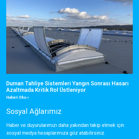
Duman Tahliye Sistemleri Yangın Sonrası Hasarı
Azaltmada Kritik Rol Üstleniyor
Haberi Oku »
Sosyal Ağlarımız
Haber ve duyurularımızı daha yakından takip etmek için
sosyal medya hesaplarımıza göz atabilirsiniz.