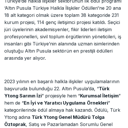
Türkiye’de halkla ilişkiler sektörünün ilk ödül programı
‘Altın Pusula Türkiye Halkla İlişkiler Ödülleri’ne 20 ana
18 alt kategori olmak üzere toplam 38 kategoride 231
kurum projesi, 114 genç iletişimci projesi katıldı. Seçici
jüri üyelerinin akademisyenler, fikir liderleri iletişim
profesyonelleri, sivil toplum örgütlerinin yöneticileri, iş
insanları gibi Türkiye’nin alanında uzman isimlerinden
oluştuğu Altın Pusula sektörün en prestijli ödülleri
arasında yer alıyor.
2023 yılının en başarılı halkla ilişkiler uygulamalarının
başvuruda bulunduğu 22. Altın Pusula’da, “
Türk
Ytong Sarının İzi
” projesiyle hem “
Kurumsal İletişim
”
hem de “
En İyi ve Yaratıcı Uygulama
Örnekleri
”
kategorilerinde ödül almaya hak kazandı. Ödülü, Türk
Ytong adına
Türk Ytong Genel Müdürü Tolga
Öztoprak
, Satış ve Pazarlamadan Sorumlu Genel