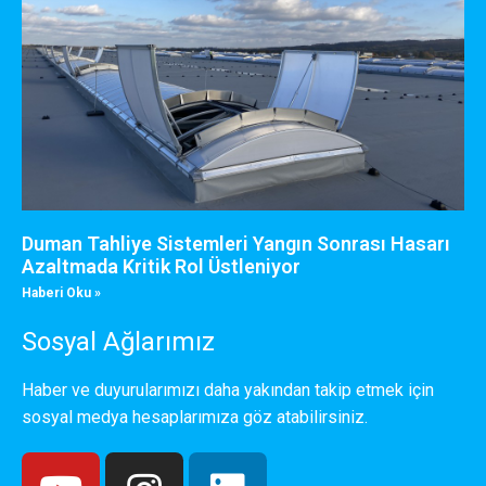
Duman Tahliye Sistemleri Yangın Sonrası Hasarı
Azaltmada Kritik Rol Üstleniyor
Haberi Oku »
Sosyal Ağlarımız
Haber ve duyurularımızı daha yakından takip etmek için
sosyal medya hesaplarımıza göz atabilirsiniz.