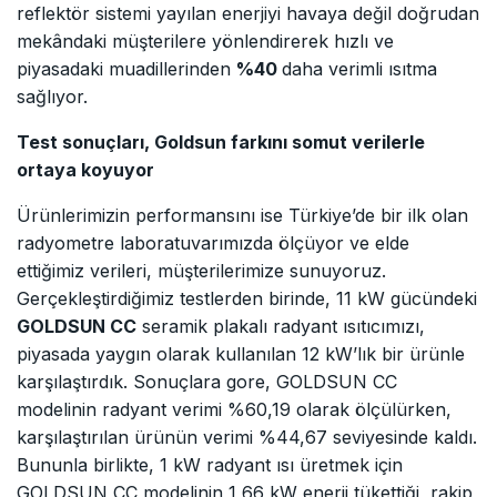
reflektör sistemi yayılan enerjiyi havaya değil doğrudan
mekândaki müşterilere yönlendirerek hızlı ve
piyasadaki muadillerinden
%40
daha verimli ısıtma
sağlıyor.
Test sonuçları, Goldsun farkını somut verilerle
ortaya koyuyor
Ürünlerimizin performansını ise Türkiye’de bir ilk olan
radyometre laboratuvarımızda ölçüyor ve elde
ettiğimiz verileri, müşterilerimize sunuyoruz.
Gerçekleştirdiğimiz testlerden birinde, 11 kW gücündeki
GOLDSUN CC
seramik plakalı radyant ısıtıcımızı,
piyasada yaygın olarak kullanılan 12 kW’lık bir ürünle
karşılaştırdık. Sonuçlara gore, GOLDSUN CC
modelinin radyant verimi %60,19 olarak ölçülürken,
karşılaştırılan ürünün verimi %44,67 seviyesinde kaldı.
Bununla birlikte, 1 kW radyant ısı üretmek için
GOLDSUN CC modelinin 1,66 kW enerji tükettiği, rakip