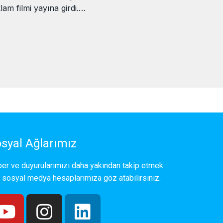
lam filmi yayına girdi.…
syal Ağlarımız
er ve duyurularımızı daha yakından takip etmek
n sosyal medya hesaplarımıza göz atabilirsiniz.