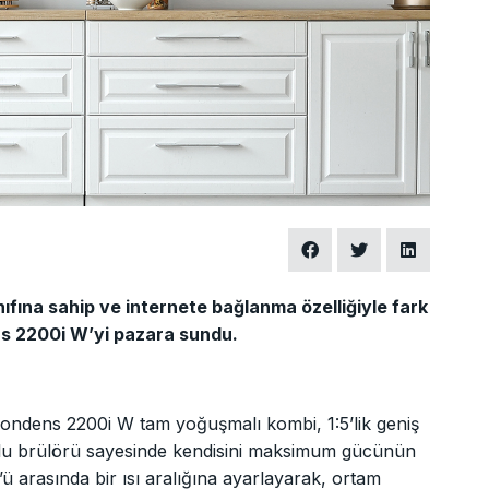
fına sahip ve internete bağlanma özelliğiyle fark
s 2200i W’yi pazara sundu.
Condens 2200i W tam yoğuşmalı kombi, 1:5’lik geniş
nlu brülörü sayesinde kendisini maksimum gücünün
ü arasında bir ısı aralığına ayarlayarak, ortam