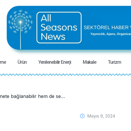
eme
Ürün
Yenilenebilir Enerji
Makale
Turizm
/ Hem internete bağlanabilir hem de sessiz! Bosch Home Comfort’un en yeni kombisi: Condens 2200i W
Mayıs 9, 2024