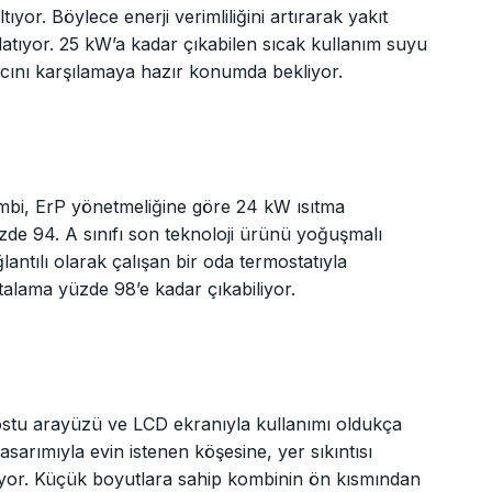
ıyor. Böylece enerji verimliliğini artırarak yakıt
tlatıyor. 25 kW’a kadar çıkabilen sıcak kullanım suyu
acını karşılamaya hazır konumda bekliyor.
bi, ErP yönetmeliğine göre 24 kW ısıtma
yüzde 94. A sınıfı son teknoloji ürünü yoğuşmalı
antılı olarak çalışan bir oda termostatıyla
rtalama yüzde 98’e kadar çıkabiliyor.
dostu arayüzü ve LCD ekranıyla kullanımı oldukça
sarımıyla evin istenen köşesine, yer sıkıntısı
liyor. Küçük boyutlara sahip kombinin ön kısmından