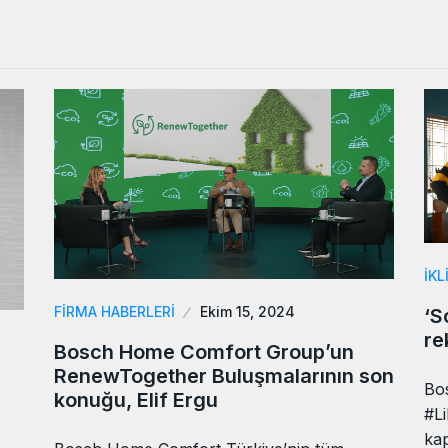
İK
FIRMA HABERLERI
Ekim 15, 2024
‘S
re
Bosch Home Comfort Group’un
RenewTogether Buluşmalarının son
Bo
konuğu, Elif Ergu
#L
kap