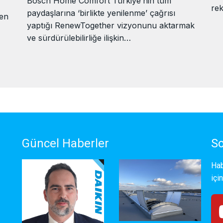
Bosch Home Comfort Türkiye’nin tüm
rek
paydaşlarına ‘birlikte yenilenme’ çağrısı
yen
yaptığı RenewTogether vizyonunu aktarmak
ve sürdürülebilirliğe ilişkin…
Güncel Haberler
So
Hab
içi